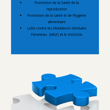
Promotion de la Santé de la
reproduction
Promotion de la santé et de l’hygiène
alimentaire
Lutte contre les Mutilations Génitales
Féminines (MGF) et le VIH/SIDA